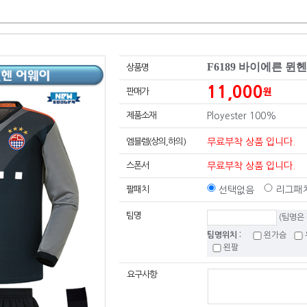
F6189 바이에른 뮌
상품명
11,000
판매가
원
제품소재
Ployester 100%
엠블렘(상의,하의)
무료부착 상품 입니다.
스폰서
무료부착 상품 입니다.
팔패치
선택없음
리그패치
팀명
(팀명은
팀명위치 :
왼가슴
왼팔
요구사항