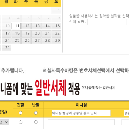
월
화
수
목
금
토
1
상품을 사용하시는 정확한 날짜를 선
2
3
4
5
6
7
8
선택 날짜 :
9
10
11
12
13
14
15
6
17
18
19
20
21
22
3
24
25
26
27
28
29
0
31
유니폼에 맞는 일반서체
긴팔
반팔
이니셜
동일)