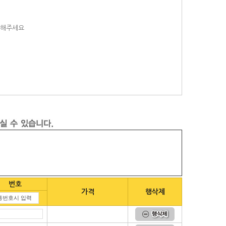
택해주세요
번호
가격
행삭제