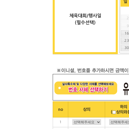
일
체육대회/행사일
(필수선택)
1
2
3
하의
no
상의
(
상의와
1