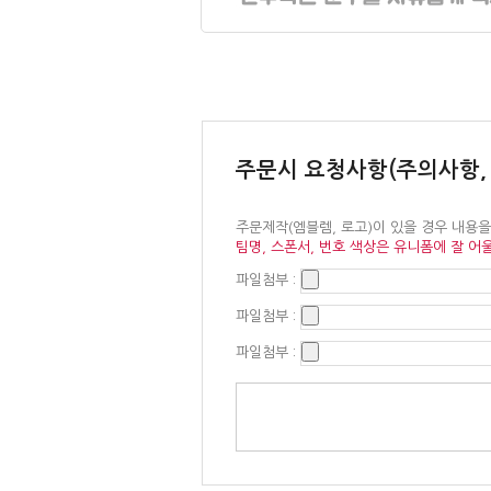
주문시 요청사항(주의사항,
주문제작(엠블렘, 로고)이 있을 경우 내용
팀명, 스폰서, 번호 색상은 유니폼에 잘 어
파일첨부 :
파일첨부 :
파일첨부 :