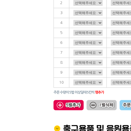
2
3
4
5
6
7
8
9
10
주문 수량이 5벌 이상일때 5칸씩
행추가