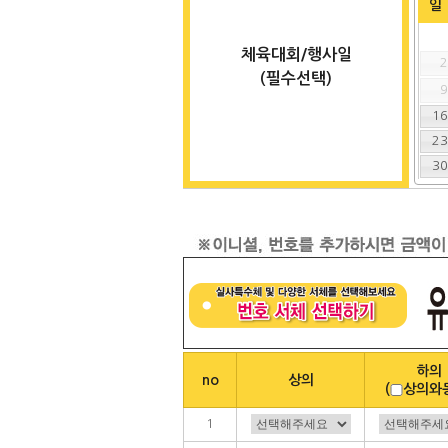
일
체육대회/행사일
(필수선택)
1
2
3
하의
no
상의
(
상의와
1