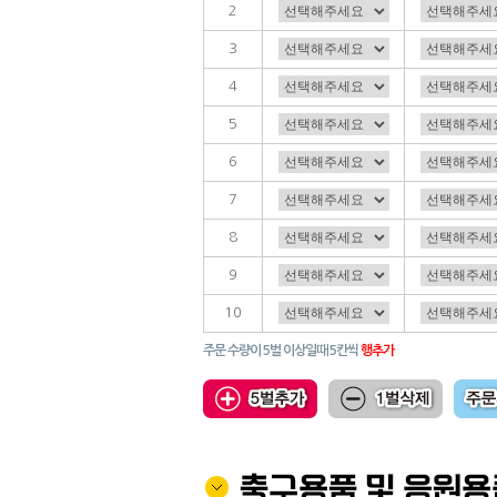
2
3
4
5
6
7
8
9
10
주문 수량이 5벌 이상일때 5칸씩
행추가