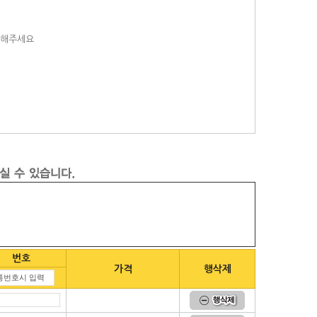
택해주세요
번호
가격
행삭제