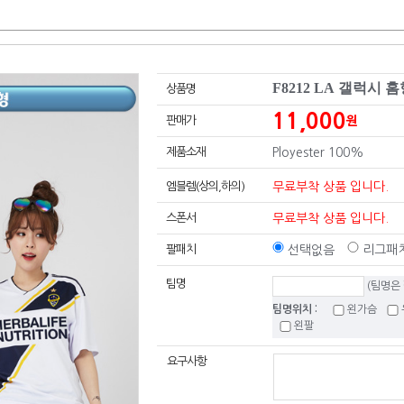
F8212 LA 갤럭시 
상품명
11,000
판매가
원
제품소재
Ployester 100%
엠블렘(상의,하의)
무료부착 상품 입니다.
스폰서
무료부착 상품 입니다.
팔패치
선택없음
리그패치
팀명
(팀명은
팀명위치 :
왼가슴
왼팔
요구사항