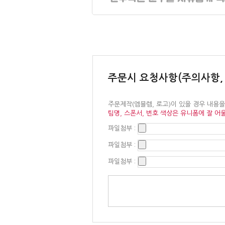
주문시 요청사항(주의사항,
주문제작(엠블렘, 로고)이 있을 경우 내용
팀명, 스폰서, 번호 색상은 유니폼에 잘 어
파일첨부 :
파일첨부 :
파일첨부 :