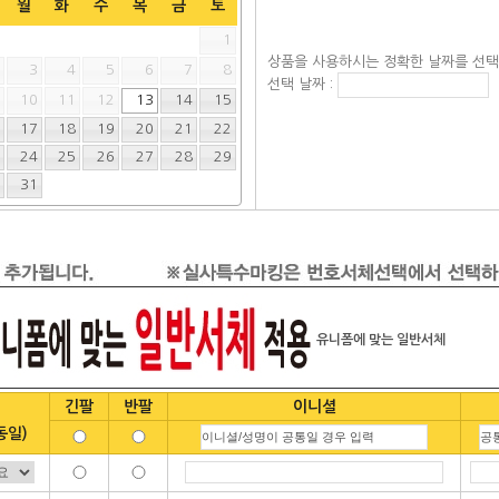
월
화
수
목
금
토
1
상품을 사용하시는 정확한 날짜를 선
2
3
4
5
6
7
8
선택 날짜 :
9
10
11
12
13
14
15
6
17
18
19
20
21
22
3
24
25
26
27
28
29
0
31
유니폼에 맞는 일반서체
긴팔
반팔
이니셜
동일)