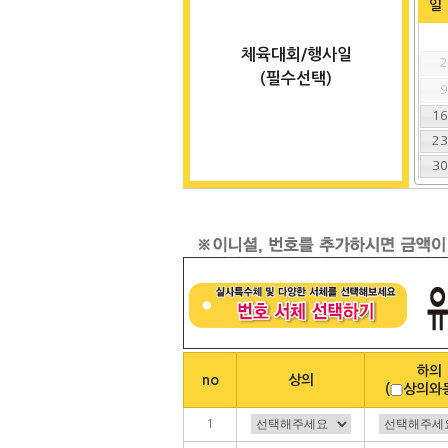
일
체육대회/행사일
(필수선택)
1
2
3
하의
no
상의
(
상의와
1