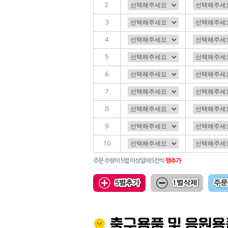
2
3
4
5
6
7
8
9
10
주문 수량이 5벌 이상일때 5칸씩
행추가