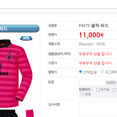
F6175 셀틱 써드
상품명
11,000
판매가
원
제품소재
Ployester 100%
엠블렘(상의,하의)
무료부착 상품 입니다.
스폰서
무료부착 상품 입니다.
팔패치
선택없음
리그패치
팀명
(팀명은
팀명위치 :
왼가슴
왼팔
요구사항