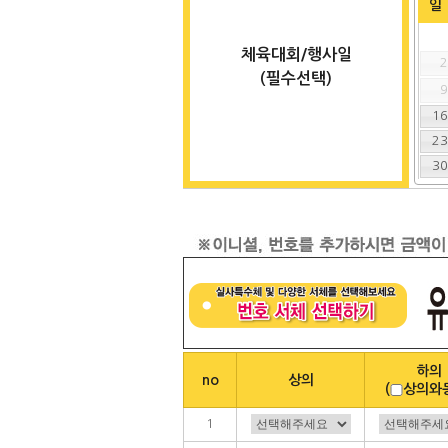
일
체육대회/행사일
(필수선택)
1
2
3
하의
no
상의
(
상의와
1