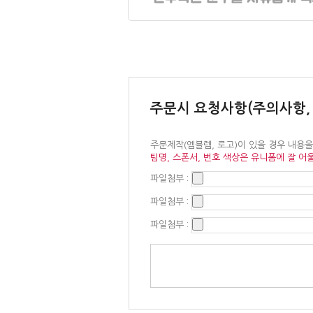
주문시 요청사항(주의사항,
주문제작(엠블렘, 로고)이 있을 경우 내용
팀명, 스폰서, 번호 색상은 유니폼에 잘 어
파일첨부 :
파일첨부 :
파일첨부 :