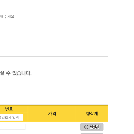
택해주세요
번호
가격
행삭제