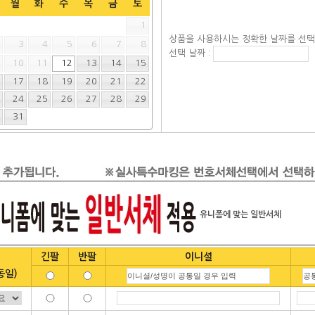
월
화
수
목
금
토
1
상품을 사용하시는 정확한 날짜를 선
2
3
4
5
6
7
8
선택 날짜 :
9
10
11
12
13
14
15
6
17
18
19
20
21
22
3
24
25
26
27
28
29
0
31
유니폼에 맞는 일반서체
긴팔
반팔
이니셜
동일)