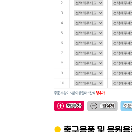
2
3
4
5
6
7
8
9
10
주문 수량이 5벌 이상일때 5칸씩
행추가