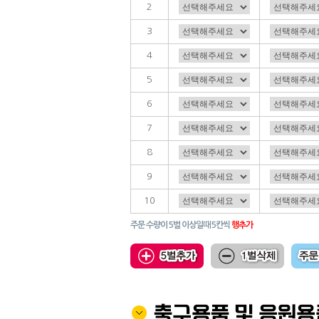
2
3
4
5
6
7
8
9
10
주문 수량이 5벌 이상일때 5칸씩
행추가