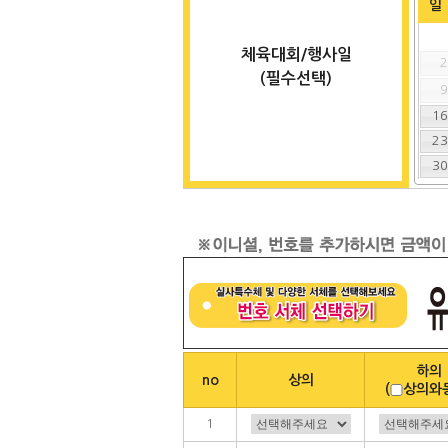
일
체육대회/행사일
(필수선택)
1
2
3
하의
no
상의
(
상의와
1